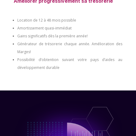
Améliorer progressivement sa trésorerie
Location de 12 à 48 mois possible
Amortissement quasi-immédiat
Gains significatifs dès la première année!
Générateur de trésorerie chaque année. Amélioration des
Marges!
Possibilité d’obtention suivant votre pays d’aides au
développement durable