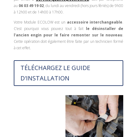
au
06 03 49 19 02
, du lundi au vendredi (hors jours fériés) de 9h00
à 12h00 et de 14h00 à 17h00.
Votre Module ECOLOW est un
accessoire interchangeable
.
C’est pourquoi vous pouvez tout à fait
le désinstaller de
l'ancien engin pour le faire remonter sur le nouveau
.
Cette opération doit également être faite par un technicien formé
à cet effet.
TÉLÉCHARGEZ LE GUIDE
D'INSTALLATION