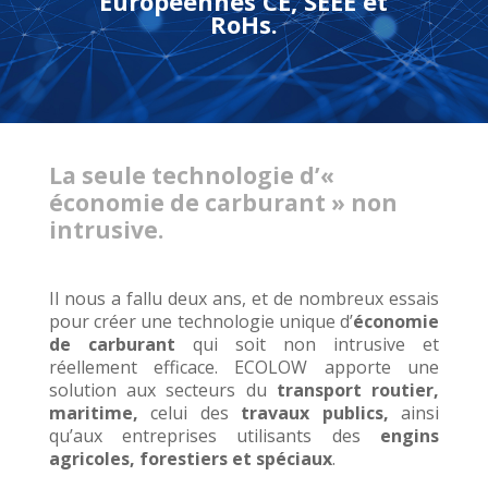
Européennes
CE, SEEE
et
RoHs
.
La seule technologie d’«
économie de carburant » non
intrusive.
Il nous a fallu deux ans, et de nombreux essais
pour créer une technologie unique d’
économie
de carburant
qui soit non intrusive
et
réellement efficace. ECOLOW apporte une
solution aux secteurs du
t
ransport routier
,
maritime
,
celui des
travaux publics
,
ainsi
qu’aux entreprises utilisants des
engins
agricoles, forestiers et spéciaux
.