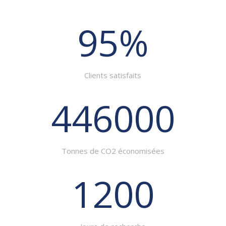
95
%
Clients satisfaits
446000
Tonnes de CO2 économisées
1200