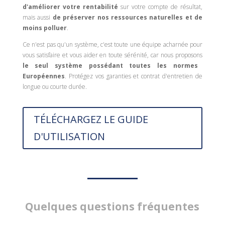
d'améliorer votre rentabilité
sur votre compte de résultat,
mais aussi
de préserver nos ressources naturelles et de
moins polluer
.
Ce n'est pas qu'un système, c'est toute une équipe acharnée pour
vous satisfaire et vous aider en toute sérénité, car nous proposons
le seul système possédant toutes les normes
Européennes
.
Protégez vos garanties et contrat d'entretien de
longue ou courte durée.
TÉLÉCHARGEZ LE GUIDE
D'UTILISATION
Quelques questions fréquentes